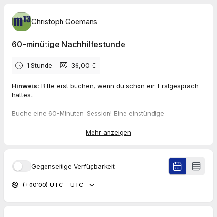
Christoph Goemans
60-minütige Nachhilfestunde
1 Stunde
36,00 €
Hinweis:
Bitte erst buchen, wenn du schon ein Erstgespräch
hattest.
Buche eine 60-Minuten-Session! Eine einstündige
Nachhilfestunde bietet genügend Zeit, um neuen Stoff zu
klären, Übungsaufgaben und Hausaufgaben zu besprechen.
Mehr anzeigen
So können wir intensiv an deinen Schwächen arbeiten und
nachhaltig deine Mathekenntnisse verbessern.
Gerne darfst du mir vorab deine Aufgaben per mail an:
Gegenseitige Verfügbarkeit
nachhilfe@mathehoch13.de
schicken.
(+00:00) UTC - UTC
Einzelpreis: 36 Euro*
*bei Terminstornierungen wird der Preis erstattet
Den Link zum Meeting findest du auf deinem Dashboard