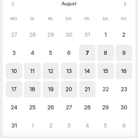
August
meiner mathehoch13-Lernplattform.
MO.
DI.
MI.
DO.
FR.
SA.
SO.
27
28
29
30
31
1
2
3
4
5
6
7
8
9
10
11
12
13
14
15
16
17
18
19
20
21
22
23
24
25
26
27
28
29
30
31
1
2
3
4
5
6