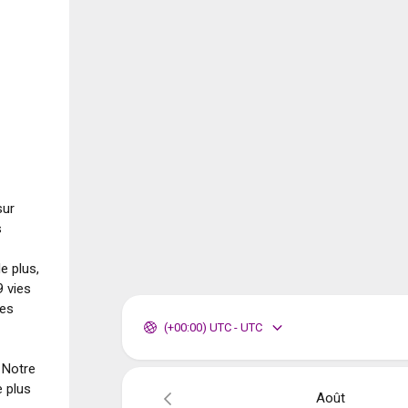
sur
s
e plus,
9 vies
des
(+00:00) UTC - UTC
. Notre
e plus
Août