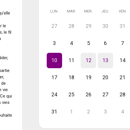
LUN.
MAR.
MER.
JEU.
VEN.
u’elle
27
28
29
30
31
r le
 le fil
à
3
4
5
6
7
ider,
10
11
12
13
14
artie.
er,
17
18
19
20
21
s de
e vie
24
25
26
27
28
 Ce qui
 vies
31
1
2
3
4
ouhaite