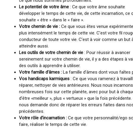
ce que nous sommes profondément.
Le potentiel de votre âme
: Ce que votre âme souhaite
développer le temps de cette vie, de cette incarnation, ce q
souhaite « être » dans le « faire ».
Votre chemin de vie :
Ce que vous êtes venue expérimente
plus intensément le temps de cette vie. C’est votre fil rouge,
conducteur de toute votre vie. C’est à voir comme un but 
atteindre aussi.
Les outils de votre chemin de vie
: Pour réussir à avancer
sereinement sur votre chemin de vie, il y a des étapes à val
des outils à apprendre à utiliser.
Votre famille d’âmes :
La famille d’âmes dont vous faîtes p
Vos handicaps karmiques
: Ce que vous ramenez à travaill
réparer, nettoyer de vies antérieures. Nous nous incarnon
nombreuses fois sur cette planète, avec pour but à chaqu
d’être «meilleur », plus « vertueux » que la fois précédente.
nous demande donc de réparer les erreurs faites dans nos
précédentes.
Votre rôle d’incarnation :
Ce que votre personnalité/ego s
faire, réaliser le temps de cette vie.