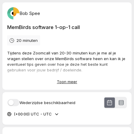
Bob Spee
MemBirds software 1-op-1 call
20 minuten
Tijdens deze Zoomcall van 20-30 minuten kun je me al je
vragen stellen over onze MemBirds software heen en kan ik je
eventueel tips geven over hoe je deze het beste kunt
gebruiken voor jouw bedrijf / doeleinde.
Nadat je op deze pagina een beschikbaar tijdslot hebt
Toon meer
geselecteerd ontvang je een bevestiging inclusief de Zoom link
via e-mail.
Wederzijdse beschikbaarheid
(+00:00) UTC - UTC