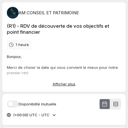
AM CONSEIL ET PATRIMOINE
(R1) - RDV de découverte de vos objectifs et
point financier
1 heure
Bonjour,
Merci de choisir la date qui vous convient le mieux pour notre
premier rdv!
Durée : 1h - 1h30
Afficher plus
Lors de cet entretien, nous parlerons de
vos objectifs et de
votre situation financière actuelle.
Disponibilité mutuelle
Vous recevrez un mail complet des pièces à nous transmettre
(+00:00) UTC - UTC
en amont.
A titre d'information et en vue du rendez-vous, vous allez