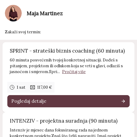
Maja Martinez
Zakaži svoj termin:
SPRINT - strateški biznis coaching (60 minuta)
60 minuta posvećenih tvojoj konkretnoj situaciji. Dođeš s
pitanjem, projektom ili odlukom koja se vrti u glavi, odlaziš s
jasnoćom i smjerom.Spri...
Pročitaj više
1 sat
117,00 €
Pogledaj detalje
INTENZIV - projektna suradnja (90 minuta)
Intenziv je mjesec dana fokusiranog rada na jednom
konkretnom projektu.Znaš što želiš napraviti. Imaš projekt,