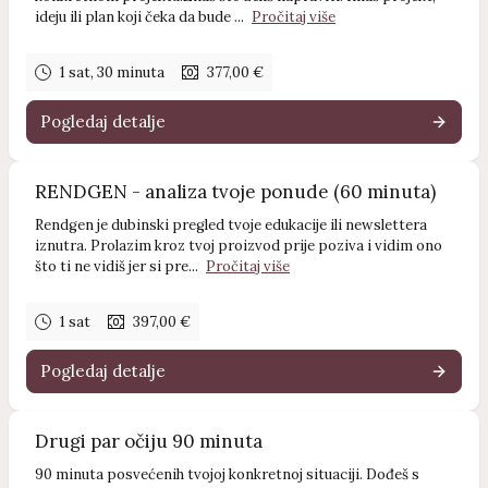
ideju ili plan koji čeka da bude ...
Pročitaj više
1 sat, 30 minuta
377,00 €
Pogledaj detalje
RENDGEN - analiza tvoje ponude (60 minuta)
Rendgen je dubinski pregled tvoje edukacije ili newslettera
iznutra. Prolazim kroz tvoj proizvod prije poziva i vidim ono
što ti ne vidiš jer si pre...
Pročitaj više
1 sat
397,00 €
Pogledaj detalje
Drugi par očiju 90 minuta
90 minuta posvećenih tvojoj konkretnoj situaciji. Dođeš s