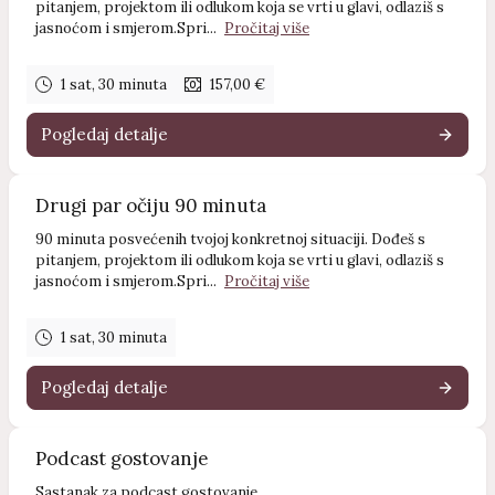
pitanjem, projektom ili odlukom koja se vrti u glavi, odlaziš s
jasnoćom i smjerom.Spri...
Pročitaj više
1 sat, 30 minuta
157,00 €
Pogledaj detalje
Drugi par očiju 90 minuta
90 minuta posvećenih tvojoj konkretnoj situaciji. Dođeš s
pitanjem, projektom ili odlukom koja se vrti u glavi, odlaziš s
jasnoćom i smjerom.Spri...
Pročitaj više
1 sat, 30 minuta
Pogledaj detalje
Podcast gostovanje
Sastanak za podcast gostovanje