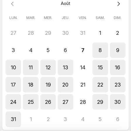
Août
Conformément à la politique d'annulation : une séance
annulée moins de 24h avant le rendez-vous est due. Un report
n'est pas possible à moins de 2h du rendez-vous et la session
LUN.
MAR.
MER.
JEU.
VEN.
SAM.
DIM.
est due.
27
28
29
30
31
1
2
3
4
5
6
7
8
9
10
11
12
13
14
15
16
17
18
19
20
21
22
23
24
25
26
27
28
29
30
31
1
2
3
4
5
6