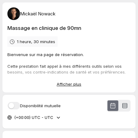
Mickaël Nowack
Massage en clinique de 90mn
1 heure, 30 minutes
Bienvenue sur ma page de réservation.
Cette prestation fait appel à mes différents outils selon vos
besoins, vos contre-indications de santé et vos préférences.
Le plan de la séance sera discuté ensemble lorsque nous
remplirons ensemble votre questionnaire santé ou votre suivi
Afficher plus
en massothérapie.
Des frais additionnels peuvent être demandés :
Disponibilité mutuelle
10$ pour le tarif de nuit, de 19h à 21h
10$ pour une réservation moins de 24 heures à l'avance
(+00:00) UTC - UTC
A noter : les règles d'hygiène et asepsie du local et du matériel
sont en vigueur pour assurer le confort et la santé de chacun.