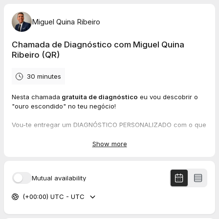
Miguel Quina Ribeiro
Chamada de Diagnóstico com Miguel Quina
Ribeiro (QR)
30 minutes
Nesta chamada
gratuita de diagnóstico
eu vou descobrir o
"ouro escondido" no teu negócio!
Vou-te entregar um DIAGNÓSTICO PERSONALIZADO com o que
precisas de rever para tornar o teu negócio Imparável.
Show more
Vou identificar o teu próximo desafio e o caminho para o
resolver.
Mutual availability
(+00:00) UTC - UTC