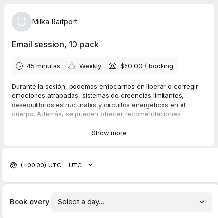
Milka Raitport
Email session, 10 pack
45 minutes
Weekly
$50.00
/
booking
Durante la sesión, podemos enfocarnos en liberar o corregir
emociones atrapadas, sistemas de creencias limitantes,
desequilibrios estructurales y circuitos energéticos en el
cuerpo. Además, se pueden ofrecer recomendaciones
personalizadas relacionadas con la nutrición, deficiencias
nutricionales y toxicidad.
Show more
La sesión puede enfocarse en una mejora general del
bienestar y la salud, o dirigirse a desafíos físicos o
emocionales específicos.
(+00:00) UTC - UTC
No es necesario estar presente o disponible durante la sesión;
puede realizarse de manera remota y la comunicación se hará
por correo electrónico.
Se le cobrará automáticamente una vez por semana, antes
Book every
de cada sesión, durante las próximas 10 semanas.
***