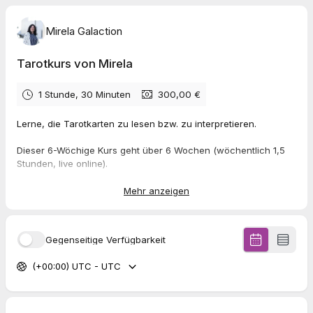
Mirela Galaction
Tarotkurs von Mirela
1 Stunde, 30 Minuten
300,00 €
Lerne, die Tarotkarten zu lesen bzw. zu interpretieren.
Dieser 6-Wöchige Kurs geht über 6 Wochen (wöchentlich 1,5
Stunden, live online).
Wähle hier deinen ersten Termin aus.
Mehr anzeigen
Der gesamte Kurs kostet 300 Euro und muss vorab per PayPal
bezahlt werden.
Gegenseitige Verfügbarkeit
Ich freue mich auf dich!
(+00:00) UTC - UTC
Herzlichst, Mirela