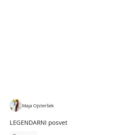
ponedeljek, 10. avgust 2026
Maja Ojsteršek
LEGENDARNI posvet