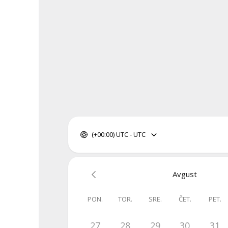
(+00:00) UTC - UTC
Avgust
PON.
TOR.
SRE.
ČET.
PET.
27
28
29
30
31