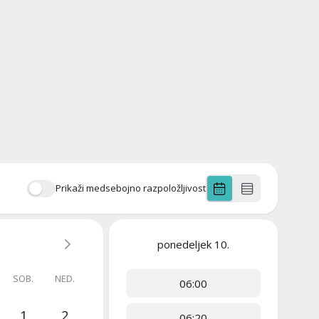
Prikaži medsebojno razpoložljivost
ponedeljek
10.
SOB.
NED.
06:00
1
2
06:20