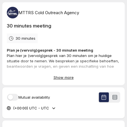
MTTRS Cold Outreach Agency
30 minutes meeting
30 minutes
Plan je (vervolg)gesprek - 30 minuten meeting
Plan hier je (vervolg)gesprek van 30 minuten om je huidige
situatie door te nemen. We bespreken je specifieke behoeften,
beantwoorden je vragen, en geven een inschatting van hoe
onze oplossingen je Go-To-Market strategie kunnen
versterken.
Show more
Als dank voor je tijd krijg je na afloop, ongeacht de uitkomst,
een waardevol PlayBook met inzichten over effectieve
Mutual availability
outreach, gebaseerd op 20 jaar ervaring. Tot snel op de call!
(+00:00) UTC - UTC
--
Schedule your (follow-up) meeting - 30-minute meeting