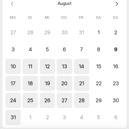
August
Du musst nichts vorbereiten. Bring einfach das Thema mit, das
dich gerade beruflich nicht loslässt.
MO.
DI.
MI.
DO.
FR.
SA.
SO.
Das Gespräch findet via Zoom statt. Den Link erhältst du
automatisch mit der Buchungsbestätigung.
27
28
29
30
31
1
2
Such dir jetzt einfach einen Termin aus, der für dich passt.
Herzliche Grüße,
3
4
5
6
7
8
9
Natascha von COMPLETE YOU!
MUTivatorin, Coach & Trainerin
10
11
12
13
14
15
16
17
18
19
20
21
22
23
24
25
26
27
28
29
30
31
1
2
3
4
5
6