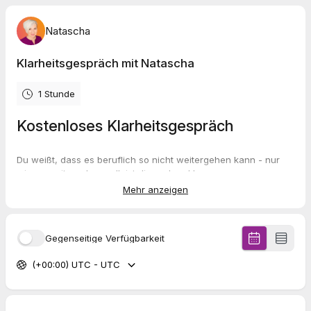
Natascha
Klarheitsgespräch mit Natascha
1 Stunde
Kostenloses Klarheitsgespräch
Du weißt, dass es beruflich so nicht weitergehen kann - nur
wie es weitergehen soll, ist dir noch unklar.
Mehr anzeigen
Vielleicht stehst du gerade zwischen Bleiben, Jobwechsel
oder einem neuen beruflichen Weg.
Vielleicht denkst du schon länger über Veränderung nach,
Gegenseitige Verfügbarkeit
kommst aber zu keiner Entscheidung, die sich wirklich stimmig
anfühlt.
(+00:00) UTC - UTC
Im kostenlosen Klarheitsgespräch sortieren wir gemeinsam, wo
du gerade stehst, was dich beschäftigt und ob meine
Begleitung für deinen nächsten Schritt passend ist.