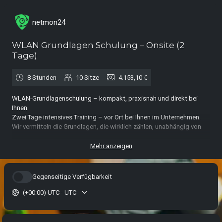
netmon24
WLAN Grundlagen Schulung – Onsite (2
Tage)
8 Stunden
10
Sitze
4.153,10 €
WLAN-Grundlagenschulung – kompakt, praxisnah und direkt bei
Ihnen.
Zwei Tage intensives Training – vor Ort bei Ihnen im Unternehmen.
Wir vermitteln die Grundlagen, die wirklich zählen, unabhängig von
Herstellern und Hardware.
Inklusive praktischer Workshops mit Ekahau Site Survey (Demo oder
Mehr anzeigen
eigene Lizenz) und realen Szenarien aus Ihrem Umfeld.
Das erwartet Sie in der WLAN-Grundlagenschulung:
Gegenseitige Verfügbarkeit
Grundlagen der WLAN-Funktechnik (2,4 GHz / 5 GHz / 6 GHz)
(+00:00) UTC - UTC
Verständnis von Standards (IEEE 802.11 a/b/g/n/ac/ax)
Frequenzverteilung und Kanalplanung
Antennentypen, Signalstärke, SNR & Co. verständlich erklärt
typische Fehlerquellen im WLAN – und wie man sie erkennt