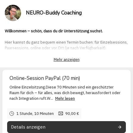
NEURO-Buddy Coaching
Willkommen – schön, dass du dir Unterstützung suchst.
Hier kannst du ganz bequem einen Termin buchen: für Einzelsessions,
Paarsessions, online oder vor Ort (je nach Verfügbarkeit).
Meine Begleitung ist traumasensibel, beziehungsorientiert und
Mehr anzeigen
basiert auf der
NEURO-Buddy-Methode
– einem Ansatz, der das
Nervensystem ins Zentrum stellt. Es geht darum, Freundschaft mit
deinem Nervensystem zu schließen, innerlich anzukommen und deine
Online-Session PayPal (70 min)
emotionale Selbstregulation zu stärken.
Online Einzelsitzung.Diese 70 Minuten sind ein geschützter
Bitte wähle einen Termin, der dir ausreichend Raum gibt – auch davor
Raum für dich – für alles, was dich bewegt, herausfordert oder
und danach –, damit die Session in Ruhe stattfinden und nachwirken
nach Integration ruft.W...
Mehr lesen
kann.
Ich freue mich, dich kennenzulernen oder dich auf deinem Weg ein
1 Stunde, 10 Minuten
90,00 €
Stück zu begleiten.
Details anzeigen
Herzlich,
Micha Madhava