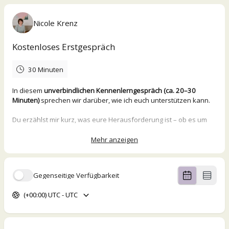
Nicole Krenz
Kostenloses Erstgespräch
30 Minuten
In diesem
unverbindlichen Kennenlerngespräch (ca. 20–30
Minuten)
sprechen wir darüber, wie ich euch unterstützen kann.
Du erzählst mir kurz, was eure Herausforderung ist – ob es um
Strategie, Content oder Betreuung geht und welche Art der
Zusammenarbeit du dir vorstellst. Ich gebe dir einen ehrlichen
Mehr anzeigen
Eindruck davon, wie eine Zusammenarbeit aussehen könnte und
beantworte deine offenen Fragen.
Gegenseitige Verfügbarkeit
Das
Gespräch findet digital via Zoom
statt.
Ich freue mich darauf, mehr über eure Arbeit zu erfahren!
(+00:00) UTC - UTC
Mit der kostenlosen Buchung des Termines erklärst du dich mit
der Datenverarbeitung gemäß unserer Datenschutzerklärung
einverstanden.