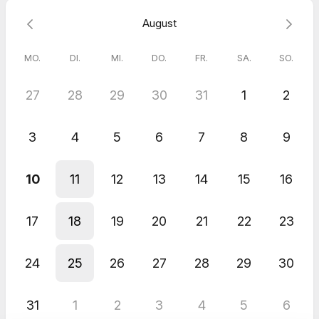
von:
innerer Unruhe oder Überforderung
August
Übergängen und Entscheidungsprozessen
dem Wunsch nach mehr Verbindung, Klarheit und innerer
MO.
DI.
MI.
DO.
FR.
SA.
SO.
Weite
27
28
29
30
31
1
2
Rahmen
Dauer: ca. 90 Minuten
3
4
5
6
7
8
9
Investition: 180 €
Inklusive: Nachbereitung & Raum für Fragen im Anschluss an
die Session (bezogen auf das bearbeitete Thema)
10
11
12
13
14
15
16
Bitte buche diesen Termin nur, wenn du dir einen achtsamen,
präsenten Raum für dich selbst erlauben möchtest.
17
18
19
20
21
22
23
24
25
26
27
28
29
30
31
1
2
3
4
5
6