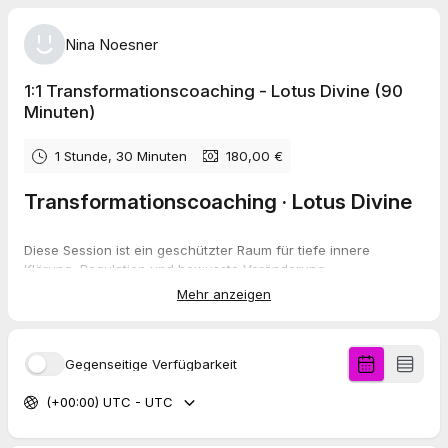
Nina Noesner
1:1 Transformationscoaching - Lotus Divine (90
Minuten)
1 Stunde, 30 Minuten
180,00 €
Transformationscoaching · Lotus Divine
Diese Session ist ein geschützter Raum für tiefe innere
Klärung, Regulation und bewusste Veränderung.
Im Mittelpunkt stehen dein Körper, dein Nervensystem und das,
Mehr anzeigen
was sich im Moment zeigen möchte.
Wir arbeiten präsent, körpernah und ohne Leistungsdruck.
Gegenseitige Verfügbarkeit
Spannungen dürfen sich lösen, Gefühle dürfen da sein, ohne
bewertet oder analysiert zu werden.
Veränderung entsteht aus Sicherheit, nicht aus Druck.
(+00:00) UTC - UTC
Das Transformationscoaching eignet sich besonders in Phasen