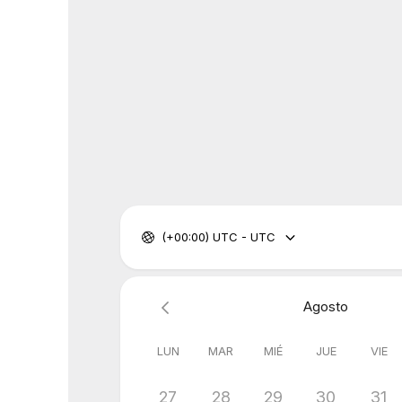
(+00:00) UTC - UTC
Agosto
LUN
MAR
MIÉ
JUE
VIE
27
28
29
30
31