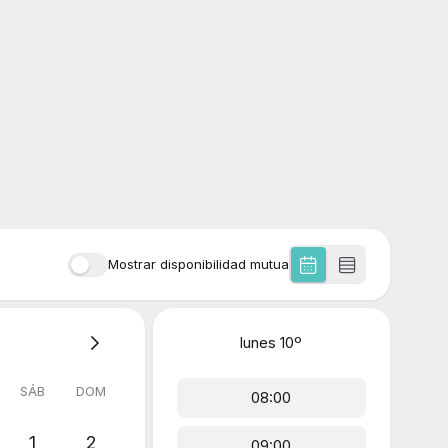
Mostrar disponibilidad mutua
lunes
10º
SÁB
DOM
08:00
1
2
09:00