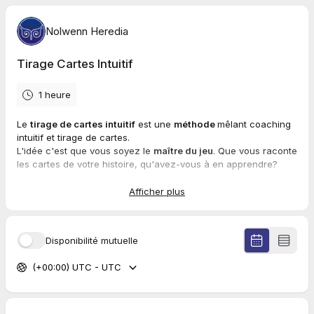
Nolwenn Heredia
Tirage Cartes Intuitif
1 heure
Le
tirage de cartes intuitif
est une
méthode
mêlant coaching
intuitif et tirage de cartes.
L'idée c'est que vous soyez le
maître du jeu
. Que vous raconte
les cartes de votre histoire, qu'avez-vous à en apprendre?
La séance se déroule en
visio
.
Afficher plus
Disponibilité mutuelle
(+00:00) UTC - UTC