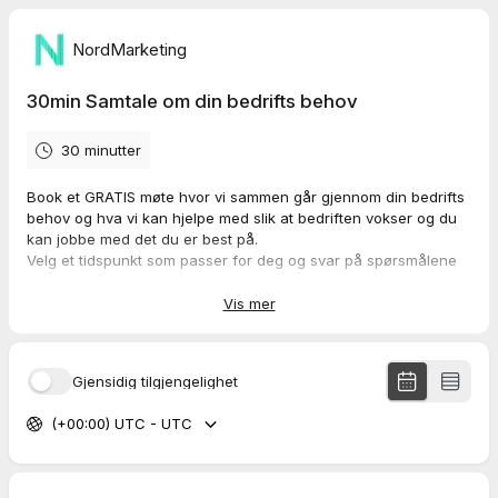
NordMarketing
30min Samtale om din bedrifts behov
30 minutter
Book et GRATIS møte hvor vi sammen går gjennom din bedrifts
behov og hva vi kan hjelpe med slik at bedriften vokser og du
kan jobbe med det du er best på.
Velg et tidspunkt som passer for deg og svar på spørsmålene
så kan vi forberede oss til møtet, og vi får begge mer ut av
dette møtet.
Vis mer
Gjensidig tilgjengelighet
(+00:00) UTC - UTC