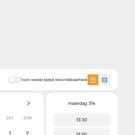
Toon wederzijdse beschikbaarheid
maandag
31e
ZAT
ZON
13:30
1
2
14:00