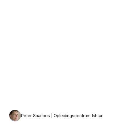
maandag 31 augustus 2026
Peter Saarloos | Opleidingscentrum Ishtar