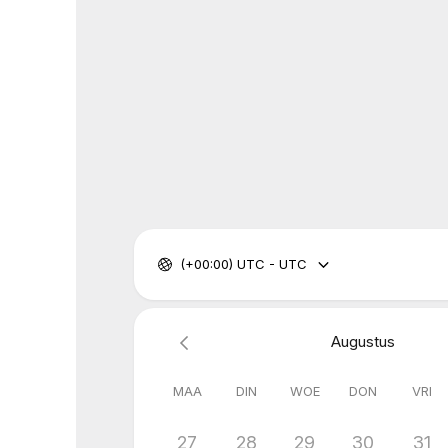
(+00:00) UTC - UTC
Augustus
MAA
DIN
WOE
DON
VRI
27
28
29
30
31