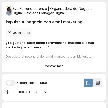
Eva Ferreiro Lorenzo | Organizadora de Negocio
Digital I Project Manager Digital
Impulsa tu negocio con email marketing
30 minutos
¿Te gustaría saber cómo aprovechar al máximo el email
marketing para tu negocio?
Descubre el potencial del email marketing con MailerLite.
Reserva una sesión gratuita de 30 minutos, diseñada para
Mostrar más
ayudarte a:
Establecer una estrategia efectiva de email marketing
adaptada a tus objetivos.
Disponibilidad mutua
Conocer
cómo utilizar MailerLite para generar leads,
fidelizar clientes y mejorar sus ventas.
(+00:00) UTC - UTC
🌟
Beneficios de MailerLite para tu negocio:
Interfaz intuitiva para crear campañas impactantes.