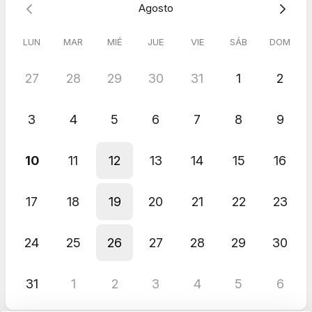
Agosto
Funciones avanzadas como automatización y
segmentación.
Informes detallados que te permiten tomar decisiones
LUN
MAR
MIÉ
JUE
VIE
SÁB
DOM
basadas en datos.
27
28
29
30
31
1
2
💡
Esta llamada es completamente gratuita y personalizada
según las necesidades de tu negocio.
3
4
5
6
7
8
9
➡️ Para reservar tu sesión de asesoramiento gratuito, sigue
estos pasos:
Escoge la fecha y hora
que mejor se adapten a tu
10
11
12
13
14
15
16
disponibilidad en el calendario.
Responde a unas breves preguntas
durante el proceso
de reserva. Esto me ayudará a entender mejor el tipo de
17
18
19
20
21
22
23
negocio que tienes y tus objetivos principales para el
email marketing.
24
25
26
27
28
29
30
Con esta información, podré preparar una sesión
personalizada y adaptada a tus necesidades.
31
1
2
3
4
5
6
¡Estoy deseando conocerte y ayudarte a impulsar tu
negocio!