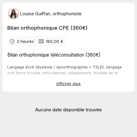
Louise Guiffan, orthophoniste
Bilan orthophonique CPE (360€)
2 heures
160,00 €
Bilan orthophonique téléconsultation (360€)
Langage écrit (dyslexie / dysorthographie = TSLE), langage
oral (hors trouble articulatoire), bégaiement, trouble de la
cognition mathématique, trouble alimentaire pédiatrique (TAP =
Afficher plus
oralité)
Acompte de 160€ obligatoire. Sans acompte versé, le rendez-
vous sera automatiquement annulé.
Aucune date disponible trouvée
📩 À l'issue de la réservation, vous recevrez :
Un questionnaire à remplir en amont du rendez-vous ;
Le RIB pour le règlement des 200€ restants avant
réception du compte-rendu ;
Les éventuels documents à imprimer ;