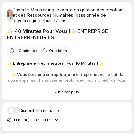
Pascale Meunier ing. experte en gestion des émotions
et des Ressources Humaines, passionnée de
psychologie depuis 17 ans
✨ 40 Minutes Pour Vous ! ✨ENTREPRISE
ENTREPRENEUR.ES
40 minutes
Quotidien
✨ Entreprise entrepreneur.es : Vos 40 Minutes ! ✨
✨
Vous êtes une entreprise, une entrepreneure
. Le but de
notre appel est d'analyser en profondeur votre projet, de vous
fournir un plan d'action par étapes et d'évaluer si une
collaboration entre nous serait bénéfique. Assurez-vous
d'être
Afficher plus
100% disponible (sans distraction) à la date et l'heure
choisie.
Disponibilité mutuelle
Ne restez pas seul.e, le temps c'est .. le temps c'est de la vie
(+00:00) UTC - UTC
✨! Et tu as besoin d'aide pour y arriver. C'est pour cela que tu
es ici
Au plaisir de se parler sur Zoom, à tout bientôt