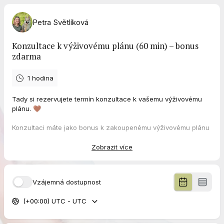
Petra Světlíková
Konzultace k výživovému plánu (60 min) – bonus
zdarma
1 hodina
Tady si rezervujete termín konzultace k vašemu výživovému
plánu. 🤎
Konzultaci máte jako bonus k zakoupenému výživovému plánu
– společně si vše projdeme a nastavíme nejlepší postup přímo
pro vašeho psa.
Zobrazit více
‼️ Pokud jste ještě nevyplnil/a vstupní dotazník, udělejte to
prosím před naším hovorem. Bez něj plán sestavit nejde – je to
základ všeho.
Vzájemná dostupnost
K dotazníku se dostanete tudy:
https://vlcinora.cz/analyza-
krmeni-vstupni-otazky/
(+00:00) UTC - UTC
🤎
Co nás na konzultaci čeká:
✔ projdeme si, jak vašemu psovi prospívá současné krmení –