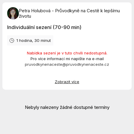
Petra Holubová - Průvodkyně na Cestě k lepšímu
životu
Individuální sezení (70-90 min)
1 hodina, 30 minut
Nabídka sezení je v tuto chvíli nedostupná.
Pro více informací mi napište na e-mail
pruvodkynenaceste@pruvodkynenaceste.cz
Zobrazit více
Rezervujte si online sezení
🍀
Nebyly nalezeny žádné dostupné termíny
Po rezervaci termínu vám přijdou na e-mail platební údaje.
Cena sezení je 1 500 Kč.
Délka je 70-90 minut (45-60 min pro práci s rodovou linií).
Pokud máte zájem o vystavení faktury, pošlete mi, prosím,
fakturační údaje