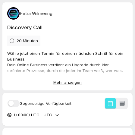
Petra Wilmering
Discovery Call
20 Minuten
Wähle jetzt einen Termin für deinen nächsten Schritt für dein
Business.
Dein Online Business verdient ein Upgrade durch klar
definierte Prozesse, durch die jeder im Team weiß, wer was,
wann und womit tut.
Mehr anzeigen
Du hast die Vision. Du hast die Experten.
Was fehlt ist das System, damit dein Business durch die Decke
geht.
Gegenseitige Verfügbarkeit
Lass uns betrachten, was geschehen muss, damit deine Vision
(+00:00) UTC - UTC
vom Business auch nach deinem Standard umgesetzt wird.