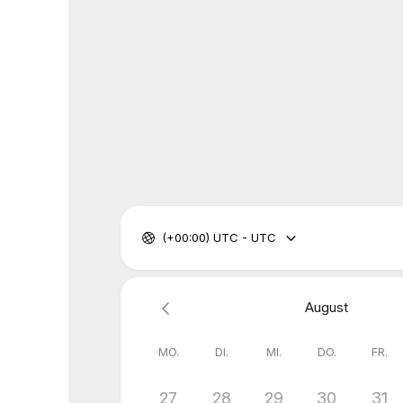
(+00:00) UTC - UTC
August
MO.
DI.
MI.
DO.
FR.
27
28
29
30
31