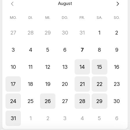
August
correctly. If none of the proposed time slots are convenient for
you, please feel free to contact me at
moin@photofriese.de
and suggest a few alternative dates and times.
MO.
DI.
MI.
DO.
FR.
SA.
SO.
27
28
29
30
31
1
2
3
4
5
6
7
8
9
10
11
12
13
14
15
16
17
18
19
20
21
22
23
24
25
26
27
28
29
30
31
1
2
3
4
5
6