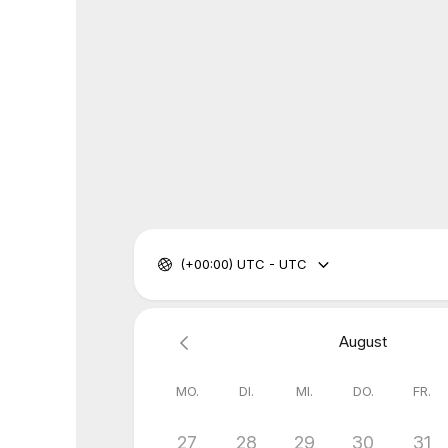
(+00:00) UTC - UTC
August
MO.
DI.
MI.
DO.
FR.
27
28
29
30
31