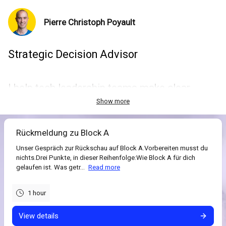
Pierre Christoph Poyault
Strategic Decision Advisor
I help tech leadership teams make clear
strategic decisions, align on priorities, and
Show more
translate strategy into focused execution.
Rückmeldung zu Block A
Find out more at:
https://brightenup.work
Unser Gespräch zur Rückschau auf Block A.Vorbereiten musst du
nichts.Drei Punkte, in dieser Reihenfolge:Wie Block A für dich
gelaufen ist. Was getr...
Read more
1 hour
View details