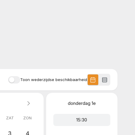
Toon wederzijdse beschikbaarheid
donderdag
1e
ZAT
ZON
15:30
3
4