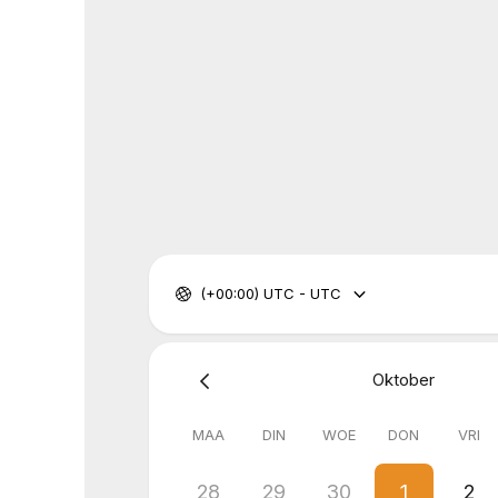
(+00:00) UTC - UTC
Oktober
MAA
DIN
WOE
DON
VRI
28
29
30
1
2