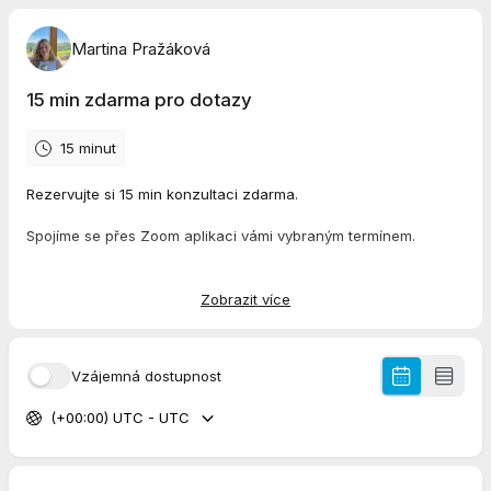
Martina Pražáková
15 min zdarma pro dotazy
15 minut
Rezervujte si 15 min konzultaci zdarma.
Spojíme se přes Zoom aplikaci vámi vybraným termínem.
Připojte se přes tento link:
https://us06web.zoom.us/j/89728613181?
Zobrazit více
pwd=QaECkgOab2wpRK8qKSxZQ9IYBetjQ0.1
Meeting ID: 897 2861 3181
Vzájemná dostupnost
Passcode: 274084
(+00:00) UTC - UTC
Kdyby jste si nevěděli rady napište mi email na
jsem@martinaprazakova.cz