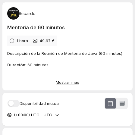
Ricardo
Mentoria de 60 minutos
1 hora
49,97 €
Descripción de la Reunión de Mentoria de Java (60 minutos)
Duración
: 60 minutos
Modalidad
: Virtual
Mostrar más
Objetivo
: Esta sesión de 60 minutos está diseñada para
proporcionar a los clientes una orientación experta y
personalizada en el ámbito del software.
Disponibilidad mutua
(+00:00) UTC - UTC