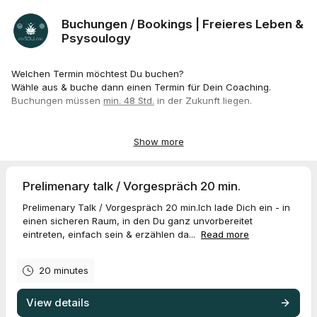
Buchungen / Bookings | Freieres Leben &
Psysoulogy
Welchen Termin möchtest Du buchen?
Wähle aus & buche dann einen Termin für Dein Coaching.
Buchungen müssen
min. 48 Std.
in der Zukunft liegen.
What type of appointment do you want?
Pick one & book a free slot for your Coaching after.
Show more
Bookings have to be
+ 48 hrs
in the future.
Prelimenary talk / Vorgespräch 20 min.
Prelimenary Talk / Vorgespräch 20 min.Ich lade Dich ein - in
einen sicheren Raum, in den Du ganz unvorbereitet
eintreten, einfach sein & erzählen da...
Read more
20 minutes
View details