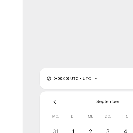
(+00:00) UTC - UTC
September
MO.
DI.
MI.
DO.
FR.
31
1
2
3
4