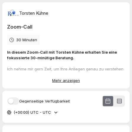
Torsten Kühne
Zoom-Call
30 Minuten
In diesem Zoom-Call mit Torsten Kühne erhalten Sie eine
fokussierte 30-minütige Beratung.
Ich nehme mir gern Zeit, um Ihre Anliegen genau zu verstehen
und gemeinsam mit Ihnen praxisnahe Lösungen zu entwickeln.
Mehr anzeigen
Freuen Sie sich auf:
klare nächste Schritte
individuelle Empfehlungen
Gegenseitige Verfügbarkeit
und die Möglichkeit, Ihre Fragen direkt zu klären.
(+00:00) UTC - UTC