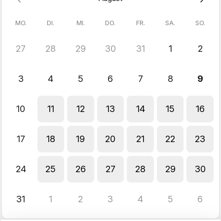
Bitte beachtet, dass wir kein Wechselgeld vor Ort haben!
MO.
DI.
MI.
DO.
FR.
SA.
SO.
Auf Anfrage sind auch 60 Minuten möglich! Schreibt uns
hierzu einfach nach der Buchung eine Anfrage.
27
28
29
30
31
1
2
! Bitte folgendes Hinweisblatt mit weiteren Informationen
beachten:
Download Hinweisblatt
!
3
4
5
6
7
8
9
Wir freuen uns auf Euch!
10
11
12
13
14
15
16
17
18
19
20
21
22
23
24
25
26
27
28
29
30
31
1
2
3
4
5
6