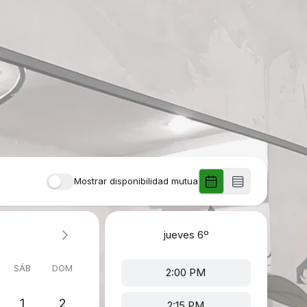
Mostrar disponibilidad mutua
jueves
6º
SÁB
DOM
2:00 PM
1
2
2:15 PM