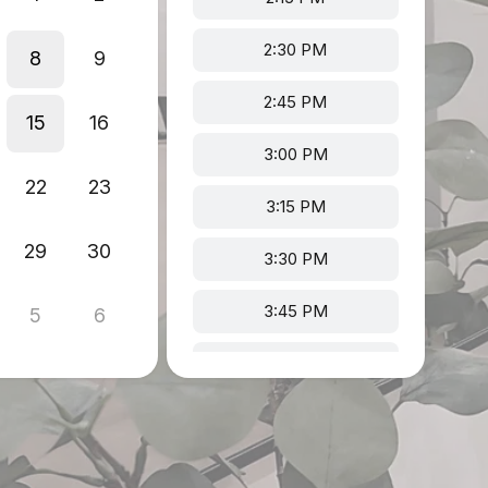
2:30 PM
8
9
2:45 PM
15
16
3:00 PM
22
23
3:15 PM
29
30
3:30 PM
3:45 PM
5
6
4:00 PM
4:15 PM
4:30 PM