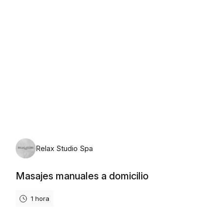
jueves, 6 de agosto de 2026
Relax Studio Spa
Masajes manuales a domicilio
1 hora