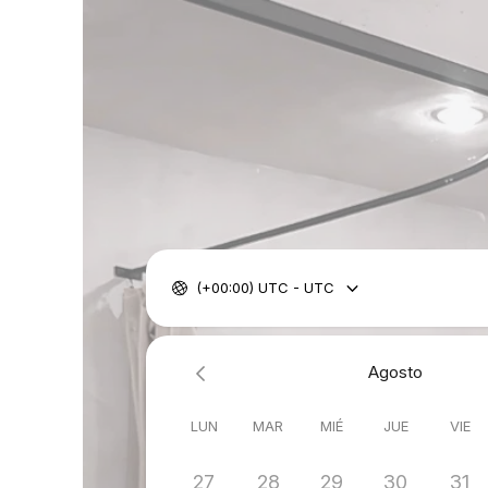
(+00:00) UTC - UTC
Agosto
LUN
MAR
MIÉ
JUE
VIE
27
28
29
30
31