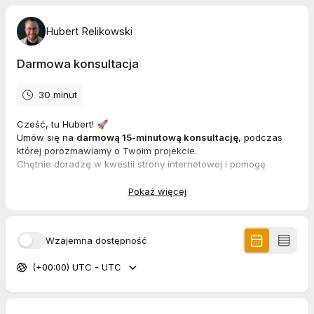
Hubert Relikowski
Darmowa konsultacja
30 minut
Cześć, tu Hubert! 🚀
Umów się na
darmową 15-minutową konsultację
, podczas
której porozmawiamy o Twoim projekcie.
Chętnie doradzę w kwestii strony internetowej i pomogę
znaleźć najlepsze rozwiązanie dla Twojego biznesu.
Wybierz dogodny termin i porozmawiajmy! 📞
Pokaż więcej
Wzajemna dostępność
(+00:00) UTC - UTC