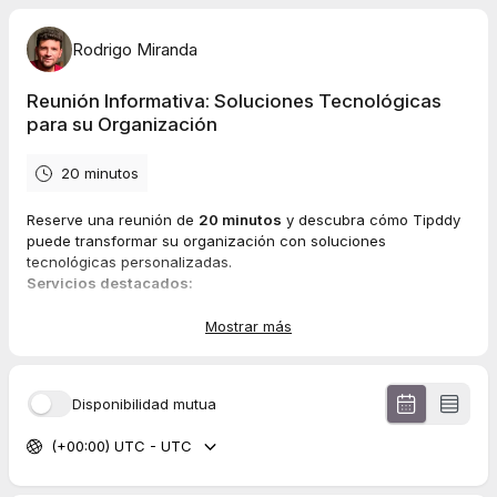
Rodrigo Miranda
Reunión Informativa: Soluciones Tecnológicas
para su Organización
20 minutos
Reserve una reunión de
20 minutos
y descubra cómo Tipddy
puede transformar su organización con soluciones
tecnológicas personalizadas.
Servicios destacados:
Solución Integral para Educación:
Sitios web, apps
móviles, plataformas de video y campus e-learning
Mostrar más
adaptados.
Desarrollo Web a Medida:
WordPress, Symfony, React y
más.
Disponibilidad mutua
Automatización de Procesos:
Optimización con Python,
Make y Node.js.
(+00:00) UTC - UTC
Aplicaciones Móviles y Sistemas de Video:
Apps para
iOS/Android y plataformas estilo Netflix.