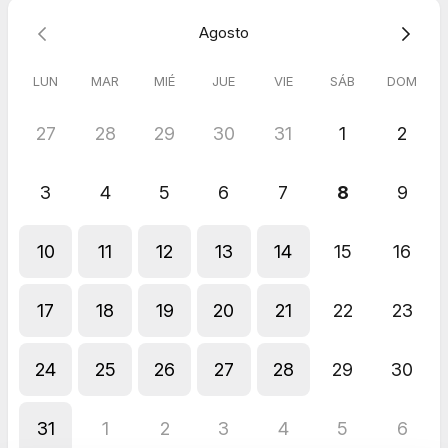
¿Por qué elegirnos?
Agosto
Experiencia comprobada en múltiples sectores
en más de
400 proyectos
.
Soluciones personalizadas e innovadoras.
LUN
MAR
MIÉ
JUE
VIE
SÁB
DOM
Testimonio:
"Tipddy destaca por su innovación, profesionalismo y enfoque
27
28
29
30
31
1
2
en la satisfacción del cliente." – Jocelyn Toro, FIDE
Reserve su espacio y permita que Tipddy sea su socio
tecnológico. Durante la reunión, podemos analizar uno o
3
4
5
6
7
8
9
varios servicios según su necesidad.
10
11
12
13
14
15
16
17
18
19
20
21
22
23
24
25
26
27
28
29
30
31
1
2
3
4
5
6