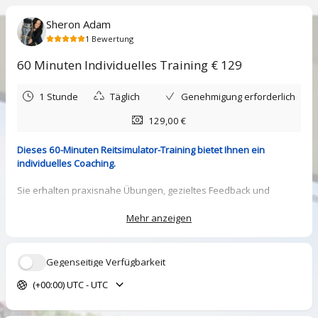
Sheron Adam
1
Bewertung
60 Minuten Individuelles Training € 129
1 Stunde
Täglich
Genehmigung erforderlich
129,00 €
Dieses 60-Minuten Reitsimulator-Training bietet Ihnen ein
individuelles Coaching.
Sie erhalten praxisnahe Übungen, gezieltes Feedback und
maßgeschneiderte Tipps, abgestimmt auf Ihre Ziele, um Ihre
Reittechnik effizient zu verbessern.
Mehr anzeigen
Preis: 129
Gegenseitige Verfügbarkeit
5.0
(
1
Bewertung
)
(+00:00) UTC - UTC
Simona