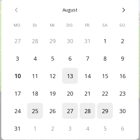
Mar 2026
August
75 Minuten 1. Reitsimulator Training €155
Liebe Sheron, vielen Dank für diese tolle Erfahrung, die
MO.
DI.
MI.
DO.
FR.
SA.
SO.
interessanten Inputs, das „Reinfühlen“ in seinen
Reitsitz/Körper…. War sehr spannend und lehrreich!
27
28
29
30
31
1
2
Antwort vom Gastgeber
Vielen Dank für das tolle Feedback, hat auch mir viel Spass
gemacht. 🍀
3
4
5
6
7
8
9
10
11
12
13
14
15
16
17
18
19
20
21
22
23
24
25
26
27
28
29
30
31
1
2
3
4
5
6