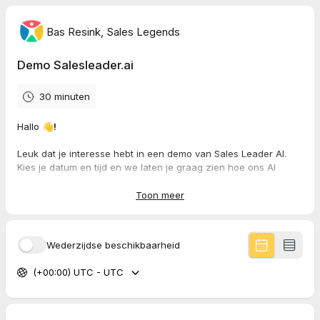
Bas Resink, Sales Legends
Demo Salesleader.ai
30 minuten
Hallo
👋!
Leuk dat je interesse hebt in een demo van Sales Leader AI.
Kies je datum en tijd en we laten je graag zien hoe ons AI
platform werkt in jouw voordeel. Tot dan.
Toon meer
Groet en mooie dag,
Bas Resink
Salesleader AI
Wederzijdse beschikbaarheid
(+00:00) UTC - UTC