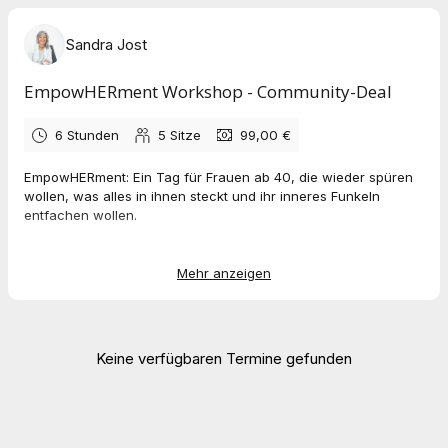
Sandra Jost
EmpowHERment Workshop - Community-Deal
6 Stunden
5
Sitze
99,00 €
EmpowHERment: Ein Tag für Frauen ab 40, die wieder spüren
wollen, was alles in ihnen steckt und ihr inneres Funkeln
entfachen wollen.
Genug gezweifelt und verzagt - jetzt wird bestärkt und
inspiriert. Und am Ende des Tages gehst du raus mit einem „Go
Mehr anzeigen
baby, Go“ und einem klaren next step.
Nächster EmpowHERment Tag am 31.01.2026 von 10 - 15 Uhr.
Keine verfügbaren Termine gefunden
Nach der Buchung erhältst du den Stärkentest vom
Stärkenradar - falls du ihn noch nicht gemacht hast. Damit
steigen wir am Workshop ein.
Ebenso schicke ich dir rechtzeitig den Link zum Zoomraum