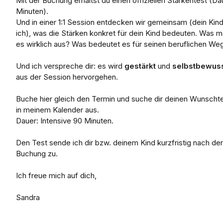
Mit der Buchung erhältst du einen offiziellen Stärkentest (Da
Minuten).
Und in einer 1:1 Session entdecken wir gemeinsam (dein Kin
ich), was die Stärken konkret für dein Kind bedeuten. Was 
es wirklich aus? Was bedeutet es für seinen beruflichen We
Und ich verspreche dir: es wird
gestärkt
und
selbstbewus
aus der Session hervorgehen.
Buche hier gleich den Termin und suche dir deinen Wunscht
in meinem Kalender aus.
Dauer: Intensive 90 Minuten.
Den Test sende ich dir bzw. deinem Kind kurzfristig nach der
Buchung zu.
Ich freue mich auf dich,
Sandra