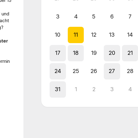
uer 15
d und
3
4
5
6
7
macht
g?
10
11
12
13
14
ster
17
18
19
20
21
ermin
24
25
26
27
28
31
1
2
3
4