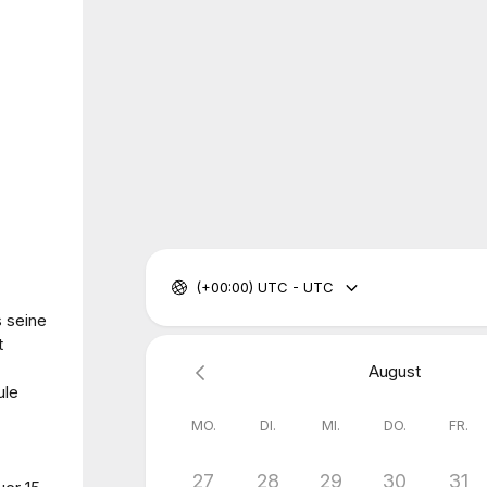
(+00:00) UTC - UTC
s seine
t
August
ule
MO.
DI.
MI.
DO.
FR.
27
28
29
30
31