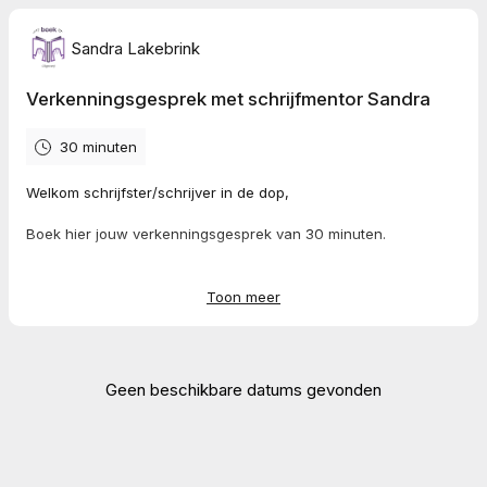
Sandra Lakebrink
Verkenningsgesprek met schrijfmentor Sandra
30 minuten
Welkom schrijfster/schrijver in de dop,
Boek hier jouw verkenningsgesprek van 30 minuten.
In dit gesprek onderzoeken we:
Toon meer
Hoe het voor jou is om een boek te schrijven en daarmee jouw
droomwens te laten uitkomen.
Waar je begint met het schrijven van een boek.
Geen beschikbare datums gevonden
Op welke manier je het boek uit kunt geven.
Op welke manier ik jou daarbij kan helpen.