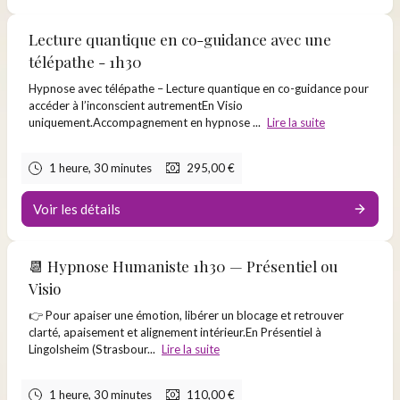
Pour aller à la racine d’un blocage, explorer ses vies antérieures et
Lecture quantique en co-guidance avec une
comprendre ce qui se rejoue en profondeur.
télépathe - 1h30
👉
Réservez ici
Hypnose avec télépathe – Lecture quantique en co-guidance pour
accéder à l’inconscient autrementEn Visio
uniquement.Accompagnement en hypnose ...
Lire la suite
1 heure, 30 minutes
295,00 €
Voir les détails
📆 Hypnose Humaniste 1h30 — Présentiel ou
Visio
👉 Pour apaiser une émotion, libérer un blocage et retrouver
clarté, apaisement et alignement intérieur.En Présentiel à
Lingolsheim (Strasbour...
Lire la suite
1 heure, 30 minutes
110,00 €