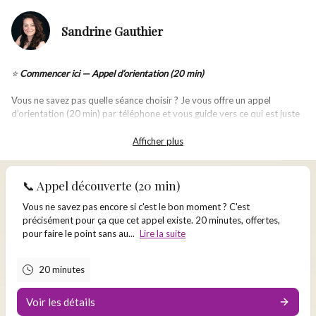
Sandrine Gauthier
⭐
Commencer ici — Appel d’orientation (20 min)
Vous ne savez pas quelle séance choisir ? Je vous offre un a
ppel
d’orientation (20 min) par téléphone et vous guide vers ce qui est juste
pour vous.
Afficher plus
👉
Je réserve mon appel d'orientation
___________________________
📞 Appel découverte (20 min)
Vous ne savez pas encore si c'est le bon moment ? C'est
⭐
Séance recommandée pour commencer — Hypnose humaniste (1h30)
précisément pour ça que cet appel existe. 20 minutes, offertes,
pour faire le point sans au...
Lire la suite
Idéal pour débloquer une situation précise, apaiser une émotion ou
retrouver de la clarté.
👉
Réservez ici
20 minutes
___________________________
Voir les détails
🔥
Travail en profondeur — Hypnose régressive (3h)