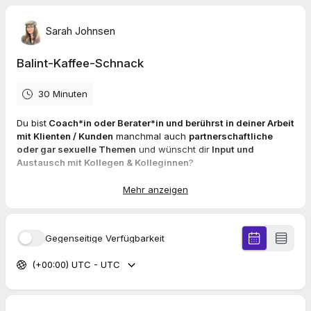
Sarah Johnsen
​Balint-Kaffee-Schnack
30 Minuten
Du bist
Coach*in oder Berater*in und berührst in deiner Arbeit
mit Klienten / Kunden
manchmal auch
partnerschaftliche
oder gar sexuelle Themen
und wünscht dir
Input und
Austausch mit Kollegen & Kolleginnen
?
Mehr anzeigen
Ich bin dabei, eine
Balint-Gruppe
ins Leben zu rufen, bei der
eine
kollegiale Fallbesprechung nach der Balint-Methode
in
Bezug auf
Herausforderungen in der Arbeit mit Klienten
mit
Gegenseitige Verfügbarkeit
dem Schwerpunkt auf
Paar- und Sexualthemen
ermöglicht
werden soll.
(+00:00) UTC - UTC