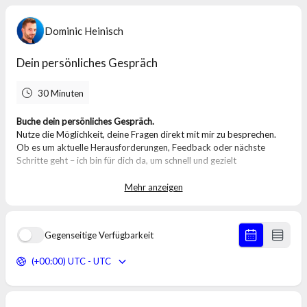
Dominic Heinisch
Dein persönliches Gespräch
30 Minuten
Buche dein persönliches Gespräch.
Nutze die Möglichkeit, deine Fragen direkt mit mir zu besprechen.
Ob es um aktuelle Herausforderungen, Feedback oder nächste
Schritte geht – ich bin für dich da, um schnell und gezielt
weiterzukommen.
Mehr anzeigen
Das erwartet dich:
✔️ Effiziente Klärung deiner Fragen
✔️ Individuelle Beratung für deine aktuellen Themen
Gegenseitige Verfügbarkeit
✔️ Konkrete Lösungsansätze und nächste Schritte
(+00:00) UTC - UTC
So funktioniert’s:
Wähle deinen Wunschtermin im Kalender.
Ich freue mich darauf, mit dir an deinen Zielen zu arbeiten!