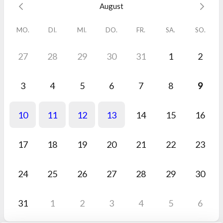
August
💡
Jetzt Termin sichern und direkt loslegen.
MO.
DI.
MI.
DO.
FR.
SA.
SO.
Ich freue mich darauf.
Wir sehen uns, Dominic Heinisch
27
28
29
30
31
1
2
3
4
5
6
7
8
9
10
11
12
13
14
15
16
17
18
19
20
21
22
23
24
25
26
27
28
29
30
31
1
2
3
4
5
6