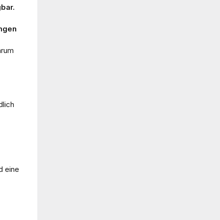
bar.
ungen
arum
dlich
d eine