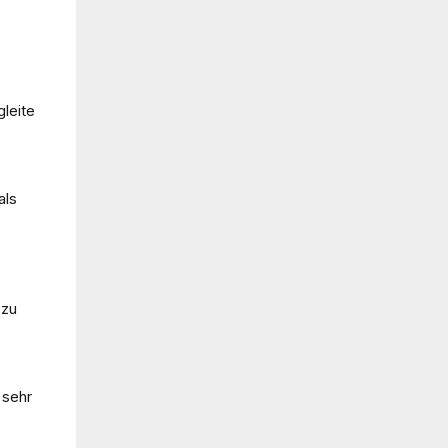
gleite
als
 zu
 sehr