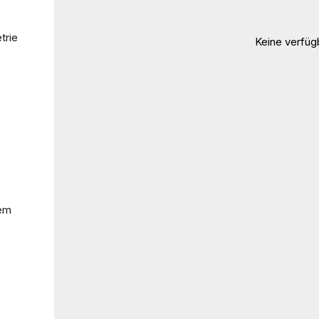
trie
Keine verfü
dem