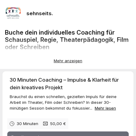
sehnseits.
Buche dein individuelles Coaching für
Schauspiel, Regie, Theaterpädagogik, Film
oder Schreiben
Du stehst vor einer kreativen Herausforderung oder möchtest
Mehr anzeigen
dein künstlerisches Schaffen weiterentwickeln? Ob Schauspiel,
Regie, Drehbuch, Theaterpädagogik oder kreatives Schreiben –
in meinen Coachings bekommst du gezielte Impulse,
professionelles Feedback und konkrete Strategien für deine
30 Minuten Coaching – Impulse & Klarheit für
Weiterentwicklung.
dein kreatives Projekt
Wähle die für dich passende Coaching-Dauer:
🎭
30 Minuten – Impulse & Klarheit
Brauchst du einen schnellen, gezielten Impuls für deine
Perfekt für schnelle, gezielte Rückmeldungen zu einer Szene,
Arbeit im Theater, Film oder Schreiben? In dieser 30-
einem Konzept oder einer Idee.
minütigen Session bekommst du fokussier...
Mehr lesen
🎬
60 Minuten – Vertiefung & Strategie
Ideal, um dein Projekt strukturiert weiterzuentwickeln oder an
30 Minuten
50,00 €
deiner künstlerischen Technik zu arbeiten.
📖
120 Minuten – Transformation & kreative Neuausrichtung