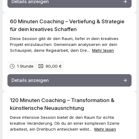
Die intensive Session für tiefgehende kreative Prozesse,
Details anzeigen
komplexe Herausforderungen oder langfristige Entwicklungen.
Buche jetzt deine Session und lass uns gemeinsam an deiner
kreativen Vision arbeiten!
60 Minuten Coaching – Vertiefung & Strategie
für dein kreatives Schaffen
Diese Session gibt dir den Raum, tiefer in dein kreatives
Projekt einzutauchen. Gemeinsam analysieren wir dein
Schauspiel, deine Regiearbeit, dein Dre...
Mehr lesen
1 Stunde
90,00 €
Details anzeigen
120 Minuten Coaching – Transformation &
künstlerische Neuausrichtung
Diese intensive Session bietet dir den Raum für echte
kreative Veränderung. Ob du an einer komplexen Szene
arbeitest, ein Drehbuch entwickeln willst...
Mehr lesen